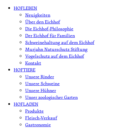
Skip
HOFLEBEN
to
Neuigkeiten
content
Über den Eichhof
Die Eichhof-Philosophie
Der Eichhof für Familien
Schweinehaltung auf dem Eichhof
Murjahn Naturschutz Stiftung
Vogelschutz auf dem Eichhof
Kontakt
HOFTIERE
Unsere Rinder
Unsere Schweine
Unsere Hühner
Unser zoologischer Garten
HOFLADEN
Produkte
Fleisch-Verkauf
Gastronomie