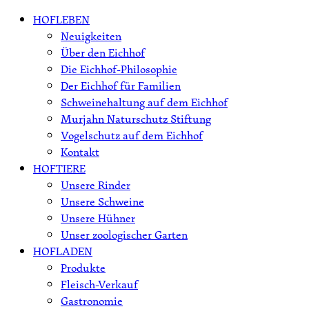
Skip
HOFLEBEN
to
Neuigkeiten
content
Über den Eichhof
Die Eichhof-Philosophie
Der Eichhof für Familien
Schweinehaltung auf dem Eichhof
Murjahn Naturschutz Stiftung
Vogelschutz auf dem Eichhof
Kontakt
HOFTIERE
Unsere Rinder
Unsere Schweine
Unsere Hühner
Unser zoologischer Garten
HOFLADEN
Produkte
Fleisch-Verkauf
Gastronomie