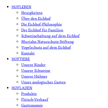
Skip
HOFLEBEN
to
Neuigkeiten
content
Über den Eichhof
Die Eichhof-Philosophie
Der Eichhof für Familien
Schweinehaltung auf dem Eichhof
Murjahn Naturschutz Stiftung
Vogelschutz auf dem Eichhof
Kontakt
HOFTIERE
Unsere Rinder
Unsere Schweine
Unsere Hühner
Unser zoologischer Garten
HOFLADEN
Produkte
Fleisch-Verkauf
Gastronomie