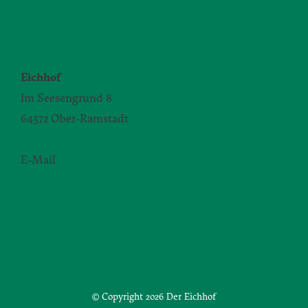
KONTAKT
Eichhof
Im Seesengrund 8
64372 Ober-Ramstadt
E-Mail
yvonne.zimmermann@daw.de
© Copyright
2026 Der Eichhof