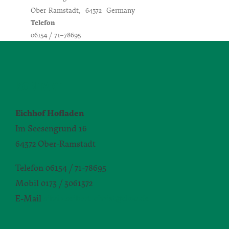
Ober-Ramstadt
,
64372
Germany
Telefon
06154 / 71–78695
KONTAKT
Eichhof Hofladen
Im Seesengrund 16
64372 Ober-Ramstadt
Telefon 06154 / 71-78695
Mobil 0173 / 3061372
E-Mail
silvia.seibert-christ@daw.de