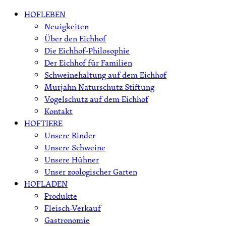
Skip
HOFLEBEN
to
Neuigkeiten
content
Über den Eichhof
Die Eichhof-Philosophie
Der Eichhof für Familien
Schweinehaltung auf dem Eichhof
Murjahn Naturschutz Stiftung
Vogelschutz auf dem Eichhof
Kontakt
HOFTIERE
Unsere Rinder
Unsere Schweine
Unsere Hühner
Unser zoologischer Garten
HOFLADEN
Produkte
Fleisch-Verkauf
Gastronomie