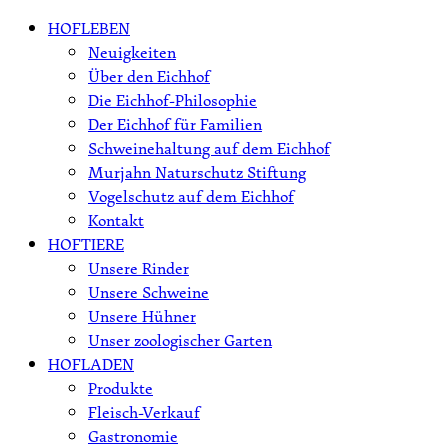
Skip
HOFLEBEN
to
Neuigkeiten
content
Über den Eichhof
Die Eichhof-Philosophie
Der Eichhof für Familien
Schweinehaltung auf dem Eichhof
Murjahn Naturschutz Stiftung
Vogelschutz auf dem Eichhof
Kontakt
HOFTIERE
Unsere Rinder
Unsere Schweine
Unsere Hühner
Unser zoologischer Garten
HOFLADEN
Produkte
Fleisch-Verkauf
Gastronomie