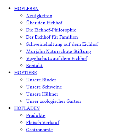
Skip
HOFLEBEN
to
Neuigkeiten
content
Über den Eichhof
Die Eichhof-Philosophie
Der Eichhof für Familien
Schweinehaltung auf dem Eichhof
Murjahn Naturschutz Stiftung
Vogelschutz auf dem Eichhof
Kontakt
HOFTIERE
Unsere Rinder
Unsere Schweine
Unsere Hühner
Unser zoologischer Garten
HOFLADEN
Produkte
Fleisch-Verkauf
Gastronomie