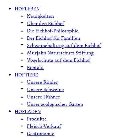
Skip
HOFLEBEN
to
Neuigkeiten
content
Über den Eichhof
Die Eichhof-Philosophie
Der Eichhof für Familien
Schweinehaltung auf dem Eichhof
Murjahn Naturschutz Stiftung
Vogelschutz auf dem Eichhof
Kontakt
HOFTIERE
Unsere Rinder
Unsere Schweine
Unsere Hühner
Unser zoologischer Garten
HOFLADEN
Produkte
Fleisch-Verkauf
Gastronomie