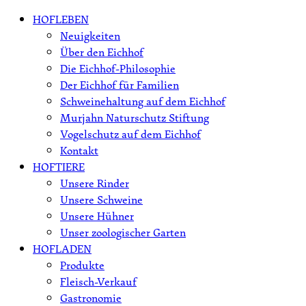
Skip
HOFLEBEN
to
Neuigkeiten
content
Über den Eichhof
Die Eichhof-Philosophie
Der Eichhof für Familien
Schweinehaltung auf dem Eichhof
Murjahn Naturschutz Stiftung
Vogelschutz auf dem Eichhof
Kontakt
HOFTIERE
Unsere Rinder
Unsere Schweine
Unsere Hühner
Unser zoologischer Garten
HOFLADEN
Produkte
Fleisch-Verkauf
Gastronomie