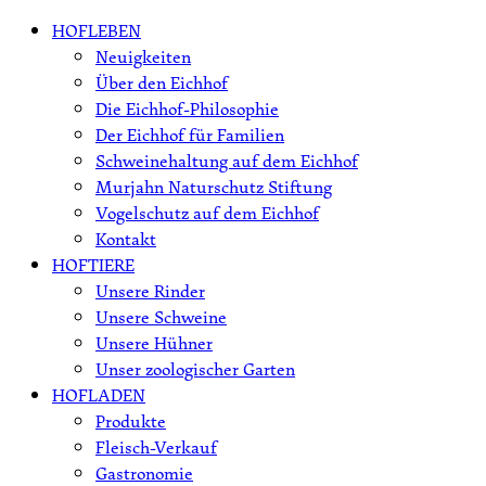
Skip
HOFLEBEN
to
Neuigkeiten
content
Über den Eichhof
Die Eichhof-Philosophie
Der Eichhof für Familien
Schweinehaltung auf dem Eichhof
Murjahn Naturschutz Stiftung
Vogelschutz auf dem Eichhof
Kontakt
HOFTIERE
Unsere Rinder
Unsere Schweine
Unsere Hühner
Unser zoologischer Garten
HOFLADEN
Produkte
Fleisch-Verkauf
Gastronomie