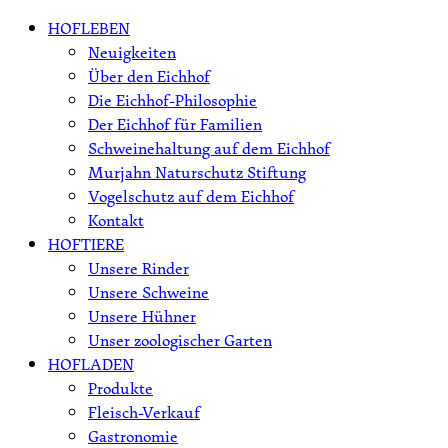
Skip
HOFLEBEN
to
Neuigkeiten
content
Über den Eichhof
Die Eichhof-Philosophie
Der Eichhof für Familien
Schweinehaltung auf dem Eichhof
Murjahn Naturschutz Stiftung
Vogelschutz auf dem Eichhof
Kontakt
HOFTIERE
Unsere Rinder
Unsere Schweine
Unsere Hühner
Unser zoologischer Garten
HOFLADEN
Produkte
Fleisch-Verkauf
Gastronomie