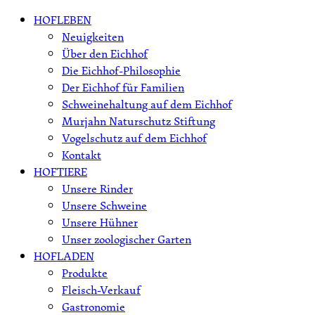
Skip
HOFLEBEN
to
Neuigkeiten
content
Über den Eichhof
Die Eichhof-Philosophie
Der Eichhof für Familien
Schweinehaltung auf dem Eichhof
Murjahn Naturschutz Stiftung
Vogelschutz auf dem Eichhof
Kontakt
HOFTIERE
Unsere Rinder
Unsere Schweine
Unsere Hühner
Unser zoologischer Garten
HOFLADEN
Produkte
Fleisch-Verkauf
Gastronomie