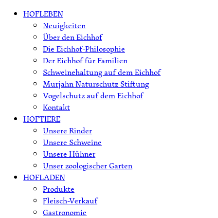
Skip
HOFLEBEN
to
Neuigkeiten
content
Über den Eichhof
Die Eichhof-Philosophie
Der Eichhof für Familien
Schweinehaltung auf dem Eichhof
Murjahn Naturschutz Stiftung
Vogelschutz auf dem Eichhof
Kontakt
HOFTIERE
Unsere Rinder
Unsere Schweine
Unsere Hühner
Unser zoologischer Garten
HOFLADEN
Produkte
Fleisch-Verkauf
Gastronomie