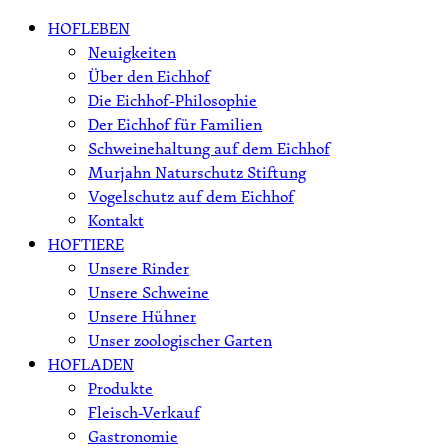
Skip
HOFLEBEN
to
Neuigkeiten
content
Über den Eichhof
Die Eichhof-Philosophie
Der Eichhof für Familien
Schweinehaltung auf dem Eichhof
Murjahn Naturschutz Stiftung
Vogelschutz auf dem Eichhof
Kontakt
HOFTIERE
Unsere Rinder
Unsere Schweine
Unsere Hühner
Unser zoologischer Garten
HOFLADEN
Produkte
Fleisch-Verkauf
Gastronomie