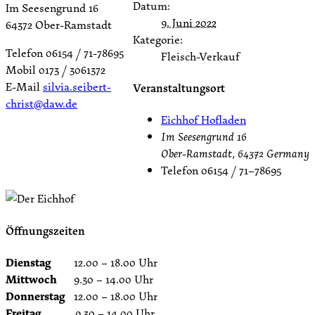
Datum:
Im Seesengrund 16
9. Juni 2022
64372 Ober-Ramstadt
Kategorie:
Telefon 06154 / 71-78695
Fleisch-Verkauf
Mobil 0173 / 3061372
E-Mail
silvia.seibert-
Veranstaltungsort
christ@daw.de
Eichhof Hofladen
Im Seesengrund 16
Ober-Ramstadt
,
64372
Germany
Telefon
06154 / 71–78695
Öffnungszeiten
Dienstag
12.00 – 18.00 Uhr
Mittwoch
9.30 – 14.00 Uhr
Donnerstag
12.00 – 18.00 Uhr
Freitag
9.30 – 14.00 Uhr