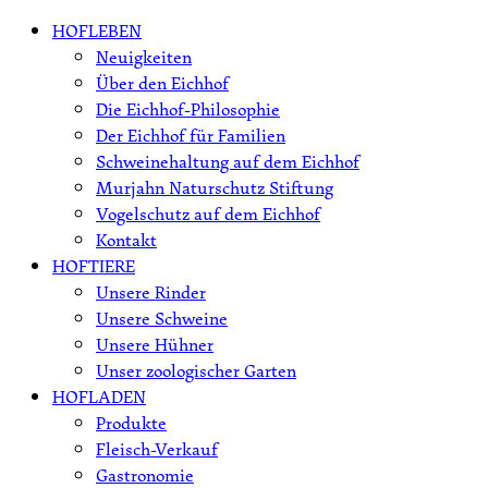
Skip
HOFLEBEN
to
Neuigkeiten
content
Über den Eichhof
Die Eichhof-Philosophie
Der Eichhof für Familien
Schweinehaltung auf dem Eichhof
Murjahn Naturschutz Stiftung
Vogelschutz auf dem Eichhof
Kontakt
HOFTIERE
Unsere Rinder
Unsere Schweine
Unsere Hühner
Unser zoologischer Garten
HOFLADEN
Produkte
Fleisch-Verkauf
Gastronomie