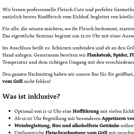
Wir lernen professionelle Fleisch-Cuts und perfekte Garmeth
natürlich bestes Rindfleisch vom Eichhof, begleitet von köstli
Für alle, die wissen möchten, wo ihr Fleisch herkommt, starten
Das eigentliche Seminar beginnt um 12.00 Uhr mit einer Ausw
Im Anschluss heißt es: Schürzen umbinden und ab an den Gril
Hand anlegen. Gemeinsam bereiten wir
Flanksteak, Spider, Fl
Temperatur und dem richtigen Umgang mit den verschiedenen G
Den ganzen Nachmittag haben wir unsere Bar für Sie geöffnet,
vom Grill
nicht fehlen!
Was ist inklusive?
Optional von 11-12 Uhr eine
Hofführung
mit vielen Eich
Ab 12.00 Uhr Begrüßung mit besonderen
Appetizern vom
Weinbegleitung, Bier und alkoholfreie Getränke
währen
Umfangreiche
Fleischverkostung vom Grill
mit verschi