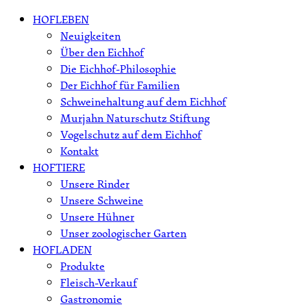
Skip
HOFLEBEN
to
Neuigkeiten
content
Über den Eichhof
Die Eichhof-Philosophie
Der Eichhof für Familien
Schweinehaltung auf dem Eichhof
Murjahn Naturschutz Stiftung
Vogelschutz auf dem Eichhof
Kontakt
HOFTIERE
Unsere Rinder
Unsere Schweine
Unsere Hühner
Unser zoologischer Garten
HOFLADEN
Produkte
Fleisch-Verkauf
Gastronomie