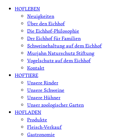
Skip
HOFLEBEN
to
Neuigkeiten
content
Über den Eichhof
Die Eichhof-Philosophie
Der Eichhof für Familien
Schweinehaltung auf dem Eichhof
Murjahn Naturschutz Stiftung
Vogelschutz auf dem Eichhof
Kontakt
HOFTIERE
Unsere Rinder
Unsere Schweine
Unsere Hühner
Unser zoologischer Garten
HOFLADEN
Produkte
Fleisch-Verkauf
Gastronomie