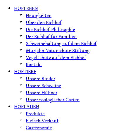
Skip
HOFLEBEN
to
Neuigkeiten
content
Über den Eichhof
Die Eichhof-Philosophie
Der Eichhof für Familien
Schweinehaltung auf dem Eichhof
Murjahn Naturschutz Stiftung
Vogelschutz auf dem Eichhof
Kontakt
HOFTIERE
Unsere Rinder
Unsere Schweine
Unsere Hühner
Unser zoologischer Garten
HOFLADEN
Produkte
Fleisch-Verkauf
Gastronomie