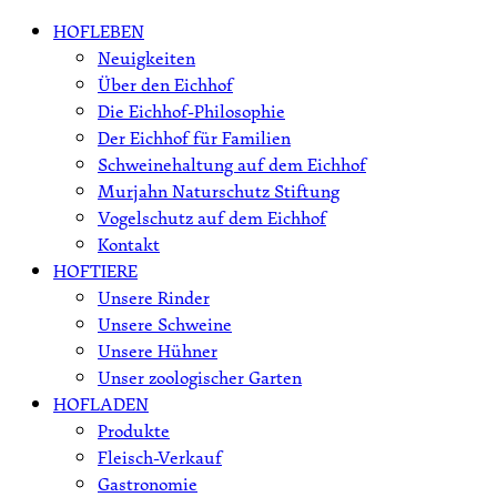
Skip
HOFLEBEN
to
Neuigkeiten
content
Über den Eichhof
Die Eichhof-Philosophie
Der Eichhof für Familien
Schweinehaltung auf dem Eichhof
Murjahn Naturschutz Stiftung
Vogelschutz auf dem Eichhof
Kontakt
HOFTIERE
Unsere Rinder
Unsere Schweine
Unsere Hühner
Unser zoologischer Garten
HOFLADEN
Produkte
Fleisch-Verkauf
Gastronomie