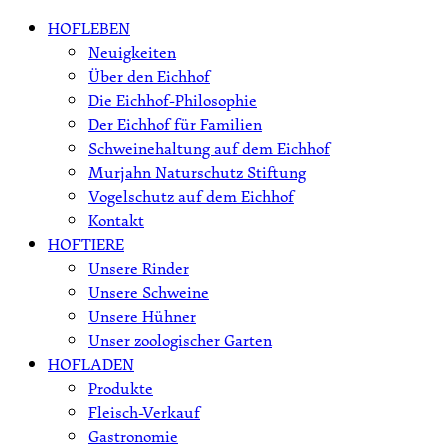
Skip
HOFLEBEN
to
Neuigkeiten
content
Über den Eichhof
Die Eichhof-Philosophie
Der Eichhof für Familien
Schweinehaltung auf dem Eichhof
Murjahn Naturschutz Stiftung
Vogelschutz auf dem Eichhof
Kontakt
HOFTIERE
Unsere Rinder
Unsere Schweine
Unsere Hühner
Unser zoologischer Garten
HOFLADEN
Produkte
Fleisch-Verkauf
Gastronomie