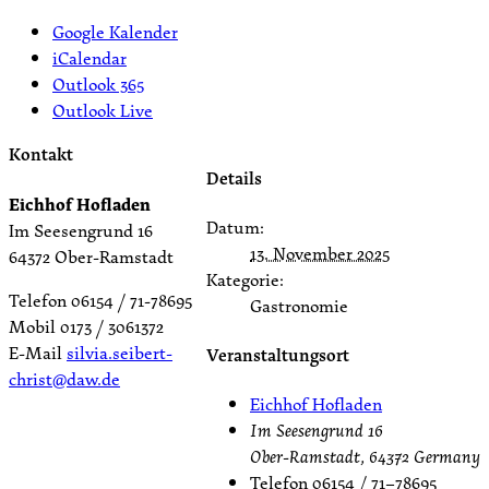
Google Kalender
iCalendar
Outlook 365
Outlook Live
Kontakt
Details
Eichhof Hofladen
Datum:
Im Seesengrund 16
13. November 2025
64372 Ober-Ramstadt
Kategorie:
Telefon 06154 / 71-78695
Gastronomie
Mobil 0173 / 3061372
E-Mail
silvia.seibert-
Veranstaltungsort
christ@daw.de
Eichhof Hofladen
Im Seesengrund 16
Ober-Ramstadt
,
64372
Germany
Telefon
06154 / 71–78695