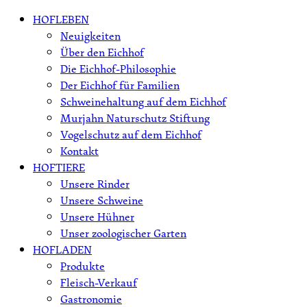
Skip
HOFLEBEN
to
Neuigkeiten
content
Über den Eichhof
Die Eichhof-Philosophie
Der Eichhof für Familien
Schweinehaltung auf dem Eichhof
Murjahn Naturschutz Stiftung
Vogelschutz auf dem Eichhof
Kontakt
HOFTIERE
Unsere Rinder
Unsere Schweine
Unsere Hühner
Unser zoologischer Garten
HOFLADEN
Produkte
Fleisch-Verkauf
Gastronomie