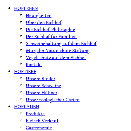
Skip
HOFLEBEN
to
Neuigkeiten
content
Über den Eichhof
Die Eichhof-Philosophie
Der Eichhof für Familien
Schweinehaltung auf dem Eichhof
Murjahn Naturschutz Stiftung
Vogelschutz auf dem Eichhof
Kontakt
HOFTIERE
Unsere Rinder
Unsere Schweine
Unsere Hühner
Unser zoologischer Garten
HOFLADEN
Produkte
Fleisch-Verkauf
Gastronomie