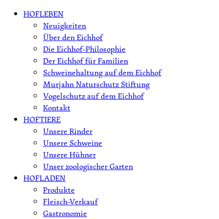
Skip
HOFLEBEN
to
Neuigkeiten
content
Über den Eichhof
Die Eichhof-Philosophie
Der Eichhof für Familien
Schweinehaltung auf dem Eichhof
Murjahn Naturschutz Stiftung
Vogelschutz auf dem Eichhof
Kontakt
HOFTIERE
Unsere Rinder
Unsere Schweine
Unsere Hühner
Unser zoologischer Garten
HOFLADEN
Produkte
Fleisch-Verkauf
Gastronomie