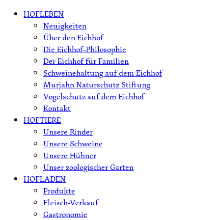
Skip
HOFLEBEN
to
Neuigkeiten
content
Über den Eichhof
Die Eichhof-Philosophie
Der Eichhof für Familien
Schweinehaltung auf dem Eichhof
Murjahn Naturschutz Stiftung
Vogelschutz auf dem Eichhof
Kontakt
HOFTIERE
Unsere Rinder
Unsere Schweine
Unsere Hühner
Unser zoologischer Garten
HOFLADEN
Produkte
Fleisch-Verkauf
Gastronomie