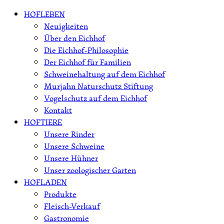
Skip
HOFLEBEN
to
Neuigkeiten
content
Über den Eichhof
Die Eichhof-Philosophie
Der Eichhof für Familien
Schweinehaltung auf dem Eichhof
Murjahn Naturschutz Stiftung
Vogelschutz auf dem Eichhof
Kontakt
HOFTIERE
Unsere Rinder
Unsere Schweine
Unsere Hühner
Unser zoologischer Garten
HOFLADEN
Produkte
Fleisch-Verkauf
Gastronomie