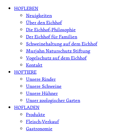
Skip
HOFLEBEN
to
Neuigkeiten
content
Über den Eichhof
Die Eichhof-Philosophie
Der Eichhof für Familien
Schweinehaltung auf dem Eichhof
Murjahn Naturschutz Stiftung
Vogelschutz auf dem Eichhof
Kontakt
HOFTIERE
Unsere Rinder
Unsere Schweine
Unsere Hühner
Unser zoologischer Garten
HOFLADEN
Produkte
Fleisch-Verkauf
Gastronomie