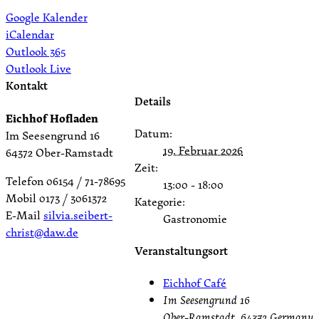
Google Kalender
iCalendar
Outlook 365
Outlook Live
Kontakt
Details
Eichhof Hofladen
Datum:
Im Seesengrund 16
19. Februar 2026
64372 Ober-Ramstadt
Zeit:
Telefon 06154 / 71-78695
13:00 - 18:00
Mobil 0173 / 3061372
Kategorie:
E-Mail
silvia.seibert-
Gastronomie
christ@daw.de
Veranstaltungsort
Eichhof Café
Im Seesengrund 16
Ober-Ramstadt
,
64372
Germany