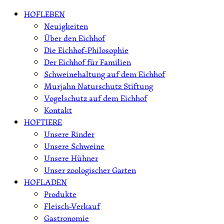
Skip
HOFLEBEN
to
Neuigkeiten
content
Über den Eichhof
Die Eichhof-Philosophie
Der Eichhof für Familien
Schweinehaltung auf dem Eichhof
Murjahn Naturschutz Stiftung
Vogelschutz auf dem Eichhof
Kontakt
HOFTIERE
Unsere Rinder
Unsere Schweine
Unsere Hühner
Unser zoologischer Garten
HOFLADEN
Produkte
Fleisch-Verkauf
Gastronomie