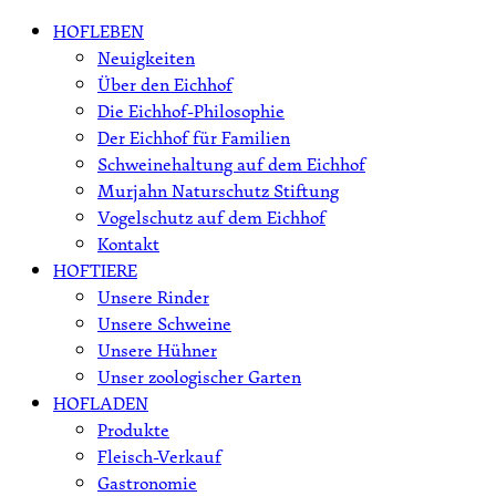
Skip
HOFLEBEN
to
Neuigkeiten
content
Über den Eichhof
Die Eichhof-Philosophie
Der Eichhof für Familien
Schweinehaltung auf dem Eichhof
Murjahn Naturschutz Stiftung
Vogelschutz auf dem Eichhof
Kontakt
HOFTIERE
Unsere Rinder
Unsere Schweine
Unsere Hühner
Unser zoologischer Garten
HOFLADEN
Produkte
Fleisch-Verkauf
Gastronomie