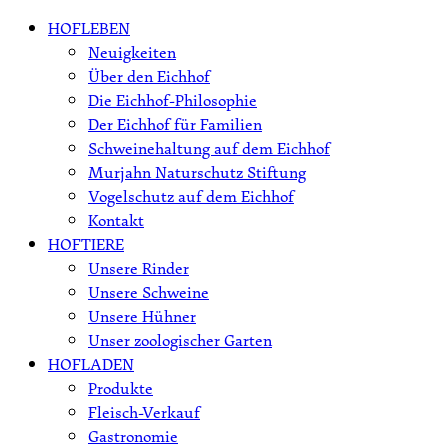
Skip
HOFLEBEN
to
Neuigkeiten
content
Über den Eichhof
Die Eichhof-Philosophie
Der Eichhof für Familien
Schweinehaltung auf dem Eichhof
Murjahn Naturschutz Stiftung
Vogelschutz auf dem Eichhof
Kontakt
HOFTIERE
Unsere Rinder
Unsere Schweine
Unsere Hühner
Unser zoologischer Garten
HOFLADEN
Produkte
Fleisch-Verkauf
Gastronomie