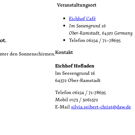
Veranstaltungsort
Eichhof Café
Im Seesengrund 16
Ober-Ramstadt
,
64372
Germany
ot.
Telefon
06154 / 71–78695
Kontakt
unter den Sonnenschirmen.
Eichhof Hofladen
Im Seesengrund 16
64372 Ober-Ramstadt
Telefon 06154 / 71-78695
Mobil 0173 / 3061372
E-Mail
silvia.seibert-christ@daw.de