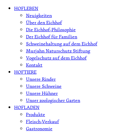
Skip
HOFLEBEN
to
Neuigkeiten
content
Über den Eichhof
Die Eichhof-Philosophie
Der Eichhof für Familien
Schweinehaltung auf dem Eichhof
Murjahn Naturschutz Stiftung
Vogelschutz auf dem Eichhof
Kontakt
HOFTIERE
Unsere Rinder
Unsere Schweine
Unsere Hühner
Unser zoologischer Garten
HOFLADEN
Produkte
Fleisch-Verkauf
Gastronomie