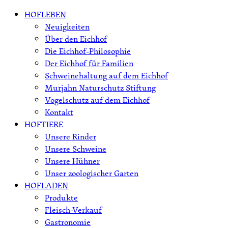
Skip
HOFLEBEN
to
Neuigkeiten
content
Über den Eichhof
Die Eichhof-Philosophie
Der Eichhof für Familien
Schweinehaltung auf dem Eichhof
Murjahn Naturschutz Stiftung
Vogelschutz auf dem Eichhof
Kontakt
HOFTIERE
Unsere Rinder
Unsere Schweine
Unsere Hühner
Unser zoologischer Garten
HOFLADEN
Produkte
Fleisch-Verkauf
Gastronomie