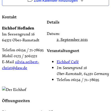
Zum Kalender hinzufügen
Kontakt
Details
Eichhof Hofladen
Datum:
Im Seesengrund 16
2. September 2021
64372 Ober-Ramstadt
Telefon 06154 / 71-78695
Veranstaltungsort
Mobil 0173 / 3061372
Eichhof Café
E-Mail
silvia.seibert-
Im Seesengrund 16
christ@daw.de
Ober-Ramstadt
,
64372
Germany
Telefon
06154 / 71–78695
Öffnungszeiten