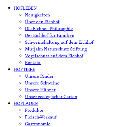
Skip
HOFLEBEN
to
Neuigkeiten
content
Über den Eichhof
Die Eichhof-Philosophie
Der Eichhof für Familien
Schweinehaltung auf dem Eichhof
Murjahn Naturschutz Stiftung
Vogelschutz auf dem Eichhof
Kontakt
HOFTIERE
Unsere Rinder
Unsere Schweine
Unsere Hühner
Unser zoologischer Garten
HOFLADEN
Produkte
Fleisch-Verkauf
Gastronomie