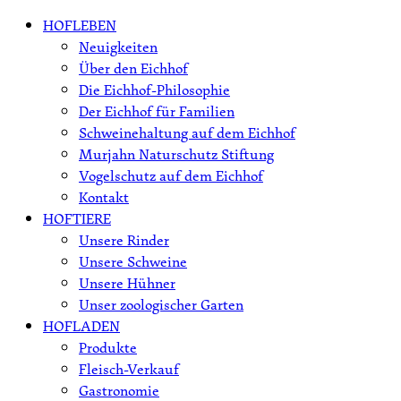
Skip
HOFLEBEN
to
Neuigkeiten
content
Über den Eichhof
Die Eichhof-Philosophie
Der Eichhof für Familien
Schweinehaltung auf dem Eichhof
Murjahn Naturschutz Stiftung
Vogelschutz auf dem Eichhof
Kontakt
HOFTIERE
Unsere Rinder
Unsere Schweine
Unsere Hühner
Unser zoologischer Garten
HOFLADEN
Produkte
Fleisch-Verkauf
Gastronomie