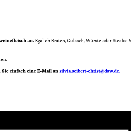
weinefleisch an.
Egal ob Braten, Gulasch, Würste oder Steaks: W
ren.
 Sie einfach eine E-Mail an
silvia.seibert-christ@daw.de.