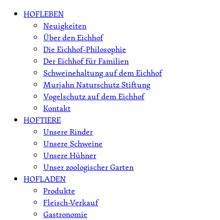
Skip
HOFLEBEN
to
Neuigkeiten
content
Über den Eichhof
Die Eichhof-Philosophie
Der Eichhof für Familien
Schweinehaltung auf dem Eichhof
Murjahn Naturschutz Stiftung
Vogelschutz auf dem Eichhof
Kontakt
HOFTIERE
Unsere Rinder
Unsere Schweine
Unsere Hühner
Unser zoologischer Garten
HOFLADEN
Produkte
Fleisch-Verkauf
Gastronomie