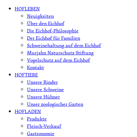
Skip
HOFLEBEN
to
Neuigkeiten
content
Über den Eichhof
Die Eichhof-Philosophie
Der Eichhof für Familien
Schweinehaltung auf dem Eichhof
Murjahn Naturschutz Stiftung
Vogelschutz auf dem Eichhof
Kontakt
HOFTIERE
Unsere Rinder
Unsere Schweine
Unsere Hühner
Unser zoologischer Garten
HOFLADEN
Produkte
Fleisch-Verkauf
Gastronomie