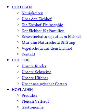
Skip
HOFLEBEN
to
Neuigkeiten
content
Über den Eichhof
Die Eichhof-Philosophie
Der Eichhof für Familien
Schweinehaltung auf dem Eichhof
Murjahn Naturschutz Stiftung
Vogelschutz auf dem Eichhof
Kontakt
HOFTIERE
Unsere Rinder
Unsere Schweine
Unsere Hühner
Unser zoologischer Garten
HOFLADEN
Produkte
Fleisch-Verkauf
Gastronomie