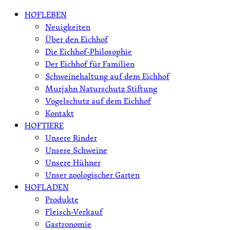
Skip
HOFLEBEN
to
Neuigkeiten
content
Über den Eichhof
Die Eichhof-Philosophie
Der Eichhof für Familien
Schweinehaltung auf dem Eichhof
Murjahn Naturschutz Stiftung
Vogelschutz auf dem Eichhof
Kontakt
HOFTIERE
Unsere Rinder
Unsere Schweine
Unsere Hühner
Unser zoologischer Garten
HOFLADEN
Produkte
Fleisch-Verkauf
Gastronomie