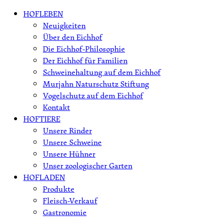
Skip
HOFLEBEN
to
Neuigkeiten
content
Über den Eichhof
Die Eichhof-Philosophie
Der Eichhof für Familien
Schweinehaltung auf dem Eichhof
Murjahn Naturschutz Stiftung
Vogelschutz auf dem Eichhof
Kontakt
HOFTIERE
Unsere Rinder
Unsere Schweine
Unsere Hühner
Unser zoologischer Garten
HOFLADEN
Produkte
Fleisch-Verkauf
Gastronomie