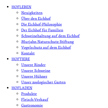
Skip
HOFLEBEN
to
Neuigkeiten
content
Über den Eichhof
Die Eichhof-Philosophie
Der Eichhof für Familien
Schweinehaltung auf dem Eichhof
Murjahn Naturschutz Stiftung
Vogelschutz auf dem Eichhof
Kontakt
HOFTIERE
Unsere Rinder
Unsere Schweine
Unsere Hühner
Unser zoologischer Garten
HOFLADEN
Produkte
Fleisch-Verkauf
Gastronomie