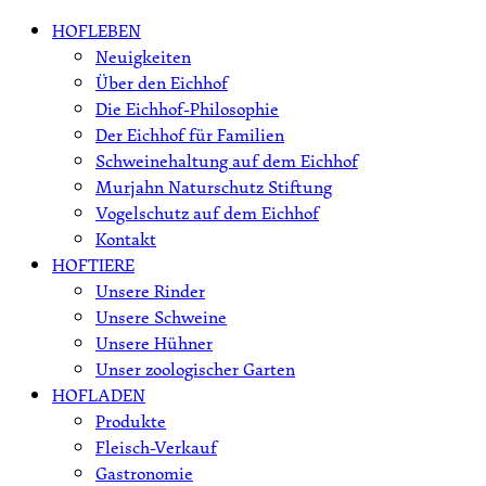
Skip
HOFLEBEN
to
Neuigkeiten
content
Über den Eichhof
Die Eichhof-Philosophie
Der Eichhof für Familien
Schweinehaltung auf dem Eichhof
Murjahn Naturschutz Stiftung
Vogelschutz auf dem Eichhof
Kontakt
HOFTIERE
Unsere Rinder
Unsere Schweine
Unsere Hühner
Unser zoologischer Garten
HOFLADEN
Produkte
Fleisch-Verkauf
Gastronomie