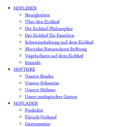
Skip
HOFLEBEN
to
Neuigkeiten
content
Über den Eichhof
Die Eichhof-Philosophie
Der Eichhof für Familien
Schweinehaltung auf dem Eichhof
Murjahn Naturschutz Stiftung
Vogelschutz auf dem Eichhof
Kontakt
HOFTIERE
Unsere Rinder
Unsere Schweine
Unsere Hühner
Unser zoologischer Garten
HOFLADEN
Produkte
Fleisch-Verkauf
Gastronomie