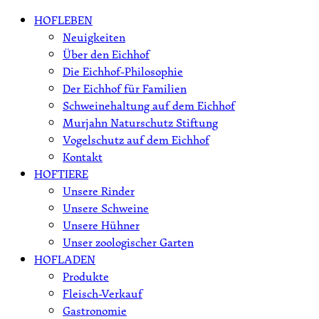
Skip
HOFLEBEN
to
Neuigkeiten
content
Über den Eichhof
Die Eichhof-Philosophie
Der Eichhof für Familien
Schweinehaltung auf dem Eichhof
Murjahn Naturschutz Stiftung
Vogelschutz auf dem Eichhof
Kontakt
HOFTIERE
Unsere Rinder
Unsere Schweine
Unsere Hühner
Unser zoologischer Garten
HOFLADEN
Produkte
Fleisch-Verkauf
Gastronomie