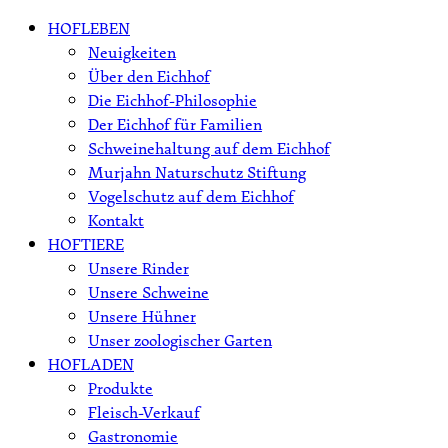
Skip
HOFLEBEN
to
Neuigkeiten
content
Über den Eichhof
Die Eichhof-Philosophie
Der Eichhof für Familien
Schweinehaltung auf dem Eichhof
Murjahn Naturschutz Stiftung
Vogelschutz auf dem Eichhof
Kontakt
HOFTIERE
Unsere Rinder
Unsere Schweine
Unsere Hühner
Unser zoologischer Garten
HOFLADEN
Produkte
Fleisch-Verkauf
Gastronomie