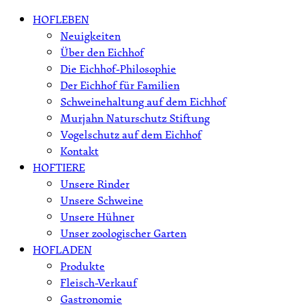
Skip
HOFLEBEN
to
Neuigkeiten
content
Über den Eichhof
Die Eichhof-Philosophie
Der Eichhof für Familien
Schweinehaltung auf dem Eichhof
Murjahn Naturschutz Stiftung
Vogelschutz auf dem Eichhof
Kontakt
HOFTIERE
Unsere Rinder
Unsere Schweine
Unsere Hühner
Unser zoologischer Garten
HOFLADEN
Produkte
Fleisch-Verkauf
Gastronomie