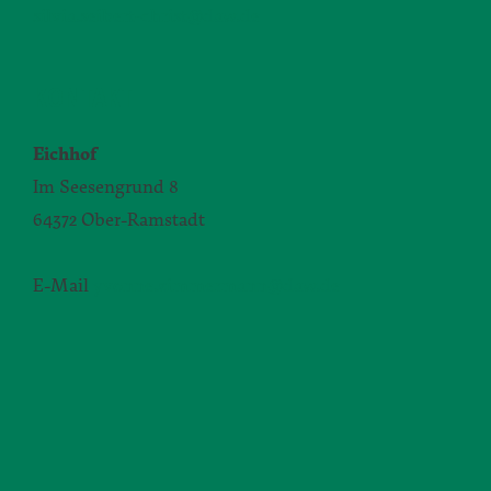
silvia.seibert-christ@daw.de
KONTAKT
Eichhof
Im Seesengrund 8
64372 Ober-Ramstadt
E-Mail
yvonne.zimmermann@daw.de