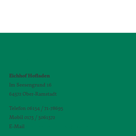
KONTAKT
Eichhof Hofladen
Im Seesengrund 16
64372 Ober-Ramstadt
Telefon 06154 / 71-78695
Mobil 0173 / 3061372
E-Mail
silvia.seibert-christ@daw.de