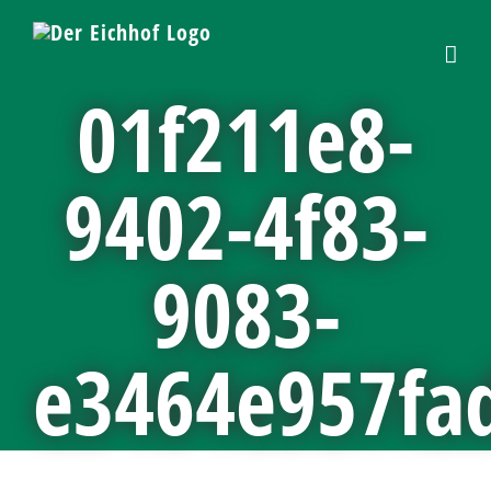
Skip
to
content
01f211e8-
9402-4f83-
9083-
e3464e957fa