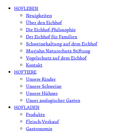
Skip
HOFLEBEN
to
Neuigkeiten
content
Über den Eichhof
Die Eichhof-Philosophie
Der Eichhof für Familien
Schweinehaltung auf dem Eichhof
Murjahn Naturschutz Stiftung
Vogelschutz auf dem Eichhof
Kontakt
HOFTIERE
Unsere Rinder
Unsere Schweine
Unsere Hühner
Unser zoologischer Garten
HOFLADEN
Produkte
Fleisch-Verkauf
Gastronomie