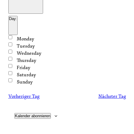
Open
filter
Close
Veranstaltungsorte
Day
:
filter
Open
filter
Close
Day
Monday
filter
Tuesday
Wednesday
Thursday
Friday
Saturday
Sunday
Vorheriger Tag
Nächster Tag
Kalender abonnieren