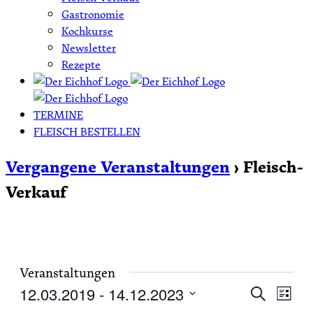
Gastronomie
Kochkurse
Newsletter
Rezepte
TERMINE
FLEISCH BESTELLEN
Vergangene Veranstaltungen
› Fleisch-
Verkauf
Veranstaltungen
12.03.2019
 - 
14.12.2023
Veransta
Vera
Suche
Liste
Hide
Ansi
Datum