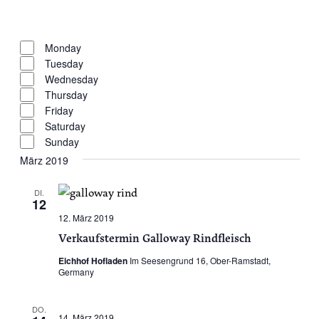
filter
Open
Day
filter
Close
Monday
filter
Tuesday
Wednesday
Thursday
Friday
Saturday
Sunday
März 2019
DI.
12
12. März 2019
Verkaufstermin Galloway Rindfleisch
Eichhof Hofladen
Im Seesengrund 16, Ober-Ramstadt,
Germany
DO.
14. März 2019